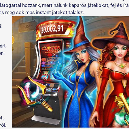
látogattál hozzánk, mert nálunk kaparós játékokat, fej és írás
és még sok más instant játékot találsz.
k
ért
en
t,
ól,