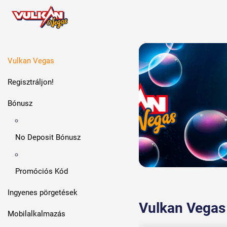
Vulkan Vegas
Regisztráljon!
Bónusz
No Deposit Bónusz
Promóciós Kód
Ingyenes pörgetések
Vulkan Vegas
Mobilalkalmazás