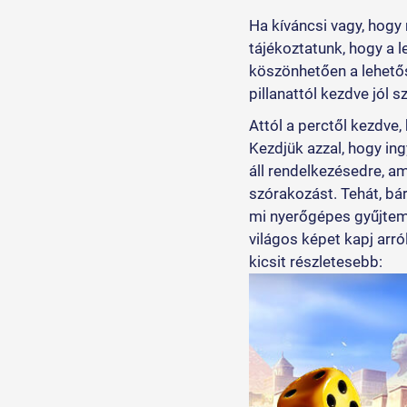
Ha kíváncsi vagy, hogy
Vulkan Vegas é
tájékoztatunk, hogy a l
köszönhetően a lehetős
TVBET
pillanattól kezdve jól 
Vulkan Vegas 
Attól a perctől kezdve
Kezdjük azzal, hogy in
Üdvözlő cs
áll rendelkezésedre, am
szórakozást. Tehát, bá
Heti bónusz 
mi nyerőgépes gyűjtemé
világos képet kapj arró
Hűségprogr
kicsit részletesebb:
A Vulkan Vegas
előnyei
Miért ne kezden