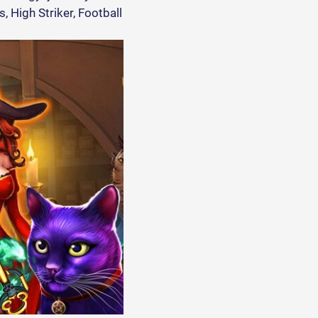
, High Striker, Football